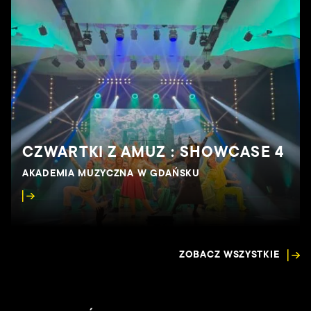
 SHOWCASE 4
PROJEKT IPN: "SZLAKI
KU
MŁAWA
ZOBACZ WSZYSTKIE