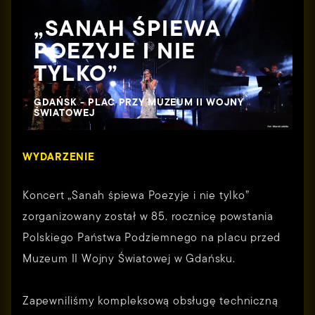
„SANAH ŚPIEWA
POEZYJE I NIE
TYLKO”
GDAŃSK - PLAC PRZY MUZEUM II WOJNY
ŚWIATOWEJ
WYDARZENIE
Koncert „Sanah śpiewa Poezyje i nie tylko”
zorganizowany został w 85. rocznicę powstania
Polskiego Państwa Podziemnego na placu przed
Muzeum II Wojny Światowej w Gdańsku.
Zapewniliśmy kompleksową obsługę techniczną