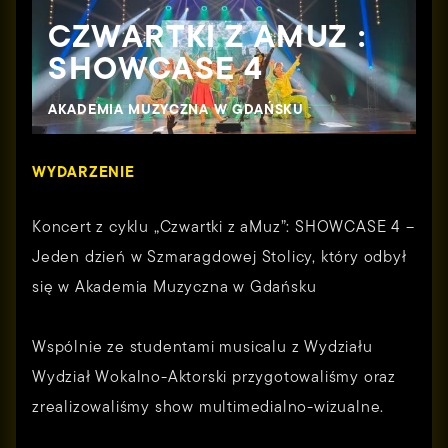
CZWARTKI Z AMUZ :
SHOWCASE 4
AKADEMIA MUZYCZNA W GDAŃSKU
WYDARZENIE
Koncert z cyklu „Czwartki z aMuz”: SHOWCASE 4 –
Jeden dzień w Szmaragdowej Stolicy, który odbył
się w
Akademia Muzyczna w Gdańsku
Wspólnie ze studentami musicalu z Wydziału
Wydział Wokalno-Aktorski
przygotowaliśmy oraz
zrealizowaliśmy show multimedialno-wizualne.